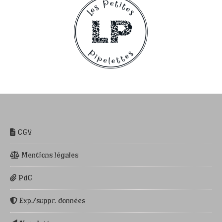
CGV
Mentions légales
PdC
Exp./suppr. données