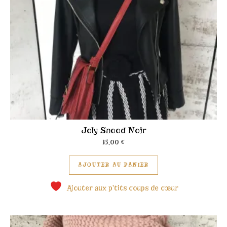
Joly Snood Noir
15,00
€
Ce produit a plusieu
AJOUTER AU PANIER
Ajouter aux p'tits coups de cœur