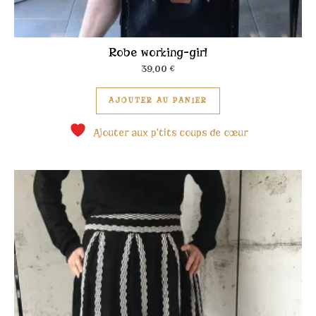
Robe working-girl
39,00
€
Ce produit a plusieu
AJOUTER AU PANIER
Ajouter aux p'tits coups de cœur