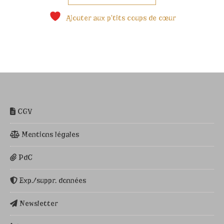
Ajouter aux p'tits coups de cœur
CGV
Mentions légales
PdC
Exp./suppr. données
Newsletter