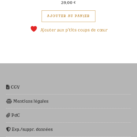
29,00
€
Ce produit a plusieu
AJOUTER AU PANIER
Ajouter aux p'tits coups de cœur
CGV
Mentions légales
PdC
Exp./suppr. données