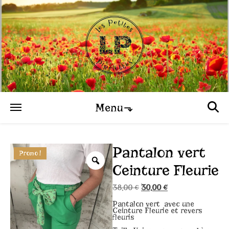
Menu⬎
Pantalon vert
Promo !
Ceinture Fleurie
Le prix initial était : 38,0
Le prix actuel est
38,00
€
30,00
€
Pantalon vert avec une
Ceinture Fleurie et revers
fleuris