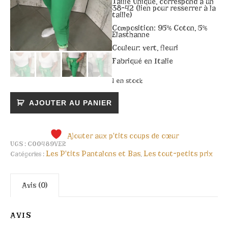
Taille Unique, correspond à un
38-42 (lien pour resserrer à la
taille)
Composition: 95% Coton, 5%
Elasthanne
Couleur: vert, fleuri
Fabriqué en Italie
1 en stock
quantité de Pantalon vert Ceintur
AJOUTER AU PANIER
Ajouter aux p'tits coups de cœur
UGS :
C00489VER
Les P'tits Pantalons et Bas
Les tout-petits prix
Catégories :
,
Avis (0)
AVIS