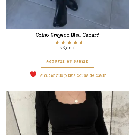
Chino Greyson Bleu Canard
25,00
€
Note
5.00
Ce produit a plusieu
sur 5
AJOUTER AU PANIER
Ajouter aux p'tits coups de cœur