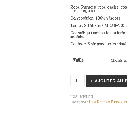
Robe Paradis,
robe cache-cœur
très élégante!
Composition: 100% Viscose
Taille : S (36-38), M (38-40),
Conseil: attention les poitri
modèle!
Couleur: Noir avec un imprimé
Taille
quantité de Robe Paradis
AJOUTER AU 
UGS :
MP5153
Les P'tites Robes e
Catégorie :