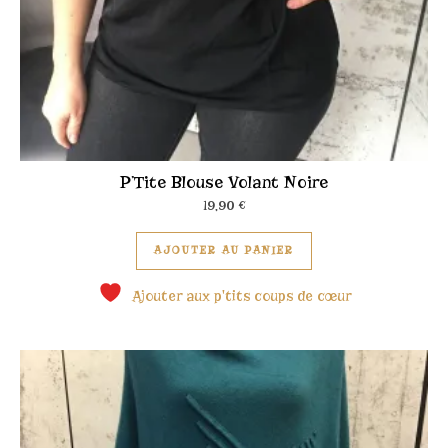
P’Tite Blouse Volant Noire
19,90
€
Ce produit a plusieu
AJOUTER AU PANIER
Ajouter aux p'tits coups de cœur