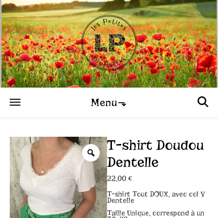
Menu⬎
T-shirt Doudou
Dentelle
22,00
€
T-shirt Tout DOUX, avec col V
Dentelle
Taille Unique, correspond à un