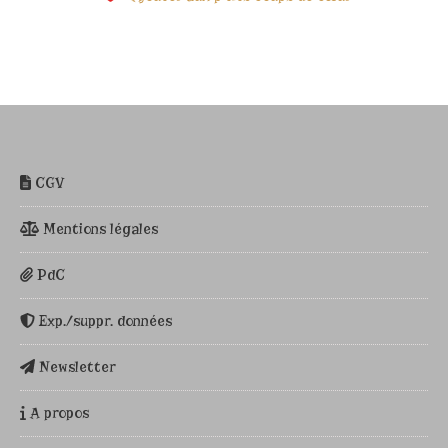
CGV
Mentions légales
PdC
Exp./suppr. données
Newsletter
A propos