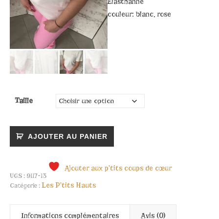
Elasthanne
couleur: blanc, rose
Taille
quantité de T-Shirt Pipelette
AJOUTER AU PANIER
Ajouter aux p'tits coups de cœur
UGS :
9117-13
Les P'tits Hauts
Catégorie :
Informations complémentaires
Avis (0)