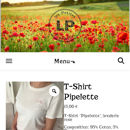
Menu⬎
T-Shirt
Pipelette
15,00
€
T-Shirt “Pipelette”, broderie
rose
Composition: 95% Coton, 5%